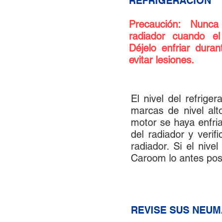
REFRIGERACIÓN
Precaución: Nunca
radiador cuando el
Déjelo enfriar dura
evitar lesiones.
El nivel del refrige
marcas de nivel alt
motor se haya enfria
del radiador y verifi
radiador. Si el nive
Caroom lo antes pos
3
REVISE SUS NEUM