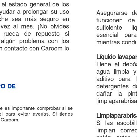
 el estado general de los
yudar a prolongar su uso
Asegurarse de
che sea más seguro en
funcionen d
 vez al mes. ¡No olvides
suficiente l
a rueda de repuesto si
esencial par
s algún problema con los
mientras cond
n contacto con Caroom lo
Líquido lavapa
Llene el depó
agua limpia 
aditivo para l
PO DE
detergentes 
dañar la pin
limpiaparabrisa
he es importante comprobar si se
l para evitar averías. Si tienes
Limpiaparabris
n Caroom.
Si las escobil
limpian corre