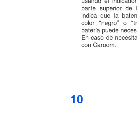
usando el indicado
parte superior de l
indica que la bate
color “negro” o “t
batería puede necesi
En caso de necesita
con Caroom.
10
Mantener limpio
evitará que us
distracción que
visibilidad y a
interiores propor