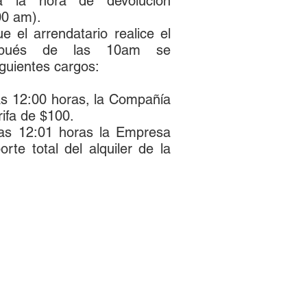
a la hora de devolución
00 am).
 el arrendatario realice el
espués de las 10am se
iguientes cargos:
as 12:00 horas, la Compañía
rifa de $100.
as 12:01 horas la Empresa
orte total del alquiler de la
ropagación de gérmenes y
mina cualquier tipo de
tanas sucias reducen la
r las superficies de los
cción segura.