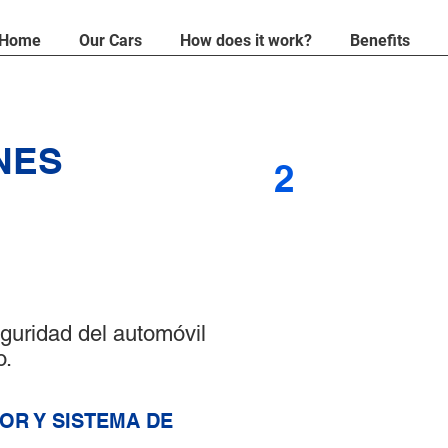
Home
Our Cars
How does it work?
Benefits
NES
2
REVISE EL 
CON REGUL
1. Estacione su ve
eguridad del automóvil
nivelado.
o.
2. Arranque el mot
durante un breve 
apáguelo.
OR Y SISTEMA DE
3. Mientras el mot