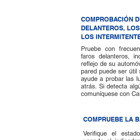
COMPROBACIÓN D
6
DELANTEROS, LOS
LOS INTERMITENT
Pruebe con frecuenc
faros delanteros, in
reflejo de su automóv
pared puede ser útil 
ayude a probar las 
atrás. Si detecta al
comuníquese con Car
8
COMPRUEBE LA B
Verifique el esta