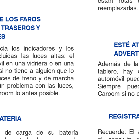
están rotas 
reemplazarlas.
E LOS FAROS
 TRASEROS Y
ES
ESTÉ A
7
ia los indicadores y los
ADVERT
cluidas las luces altas: el
il en una vidriera o en una
Además de las
si no tiene a alguien que lo
tablero, hay
luces de freno y de marcha
automóvil pue
gún problema con las luces,
Siempre pue
oom lo antes posible.
Caroom si no e
9
REGISTR
ATERIA
Recuerde: El a
do de carga de su batería