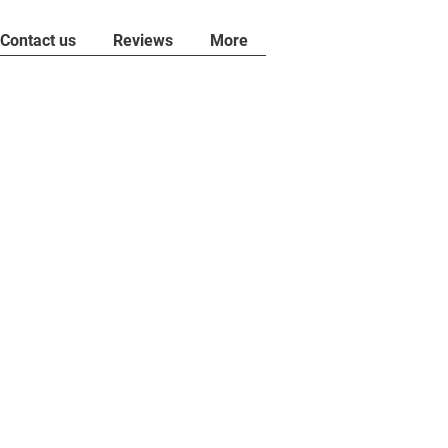
Contact us
Reviews
More
ACEITE DEL MOTOR
ARIDAD
hículo en terreno
or, déjelo funcionar
periodo de tiempo y luego
or esté caliente, retira la