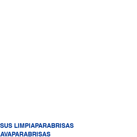
ón y límpiala con un paño
alla de papel. Vuelve a
a de medición; asegúrate de
amente insertada, de lo
s una lectura falsa.
 de nivel y controle el nivel
tar entre las marcas de
i el nivel de aceite es bajo,
 Caroom.
SUS LIMPIAPARABRISAS
LAVAPARABRISAS