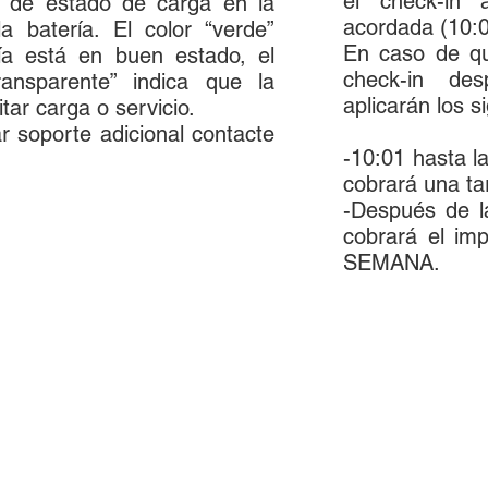
el check-in 
r de estado de carga en la
acordada (10:
a batería. El color “verde”
En caso de que
ría está en buen estado, el
check-in d
ransparente” indica que la
aplicarán los s
tar carga o servicio.
r soporte adicional contacte
-10:01 hasta l
cobrará una ta
-Después de l
cobrará el imp
SEMANA.
 el interior del vehículo ayuda a prevenir la p
ted y sus pasajeros se enfermen. Además, eli
 pueda interferir con su conducción. Las ven
umentan las posibilidades de accidentes. Limpia
ciona una visión clara, lo que garantiza una condu