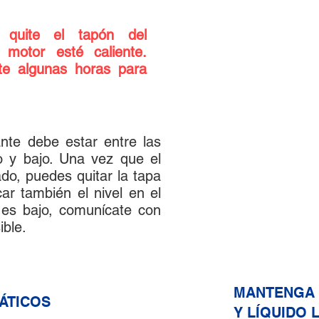
varilla de medici
limpio o una to
 quite el tapón del
insertar la varill
 motor esté caliente.
que esté complet
nte algunas horas para
contrario obtendrá
4. Retire la varilla
de aceite. Debe es
nivel bajo y alto. S
comuníquese con
rante debe estar entre las
o y bajo. Una vez que el
do, puedes quitar la tapa
car también el nivel en el
l es bajo, comunícate con
ible.
MANTENGA 
4
ÁTICOS
Y LÍQUIDO 