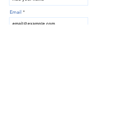
Email
Make
Model
Year
VIN or REGO