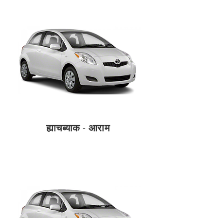
ह्याचब्याक - आराम