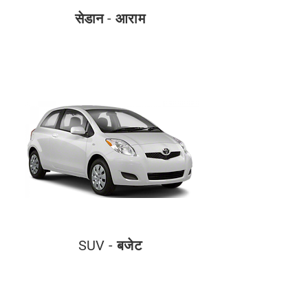
सेडान - आराम
SUV - बजेट