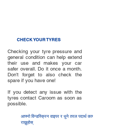
the oil level. It should be in
between the low and high
markings. If the oil level is low,
contact Caroom.
3
CHECK YOUR TYRES
Checking your tyre pressure and
general condition can help extend
their use and makes your car
safer overall. Do it once a month.
Don't forget to also check the
spare if you have one!
If you detect any issue with the
tyres contact Caroom as soon as
possible.
4
आफ्नो विन्डस्क्रिन वाइपर र धुने तरल पदार्थ कायम
राख्नुहोस्