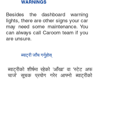
WARNINGS
Besides the dashboard warning
lights, there are other signs your car
may need some maintenance. You
can always call Caroom team if you
are unsure.
8
ब्याट्री जाँच गर्नुहोस्
7
ब्याट्रीको शीर्षमा रहेको 'आँखा' वा 'स्टेट अफ
चार्ज' सूचक प्रयोग गरेर आफ्नो ब्याट्रीको
चार्जको अवस्था जाँच गर्नुहोस्। "हरियो" ले
स्वस्थ ब्याट्रीलाई जनाउँछ, "कालो" वा "क्लीयर"
ले तपाइँको ब्याट्री चार्ज गर्न वा सर्भिसिङको
आवश्यकता पर्न सक्छ भन्ने संकेत गर्छ।
यदि तपाईंलाई अतिरिक्त समर्थन चाहिन्छ भने
क्यारुममा सम्पर्क गर्नुहोस्।
9
चेक इन गर्नुहोस्