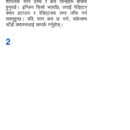
शीतलक स्तर उच्च र कम चिन्हहरू बीचमा
हुनुपर्छ। इन्जिन चिसो भएपछि, तपाईं रेडिएटर
क्याप हटाउन र रेडिएटरमा स्तर जाँच गर्न
सक्नुहुन्छ। यदि स्तर कम छ भने, सकेसम्म
चाँडो क्यारुमलाई सम्पर्क गर्नुहोस्।
2
CHECK YOUR ENGINE OIL
REGULARLY
1. Park your car on level ground.
2. Start the engine, let it run for a
short time, then turn it off.
3. While the engine is warm,
remove the dipstick and wipe it
clean with a clean cloth or paper
towel. Reinsert the dipstick –
make sure it’s fully inserted,
otherwise you'll get a false
reading.
4. Remove the dipstick and check