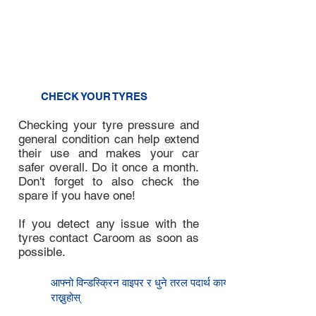
the oil level. It should be in
between the low and high
markings. If the oil level is low,
contact Caroom.
3
CHECK YOUR TYRES
Checking your tyre pressure and
general condition can help extend
their use and makes your car
safer overall. Do it once a month.
Don't forget to also check the
spare if you have one!
If you detect any issue with the
tyres contact Caroom as soon as
possible.
4
आफ्नो विन्डस्क्रिन वाइपर र धुने तरल पदार्थ कायम
राख्नुहोस्