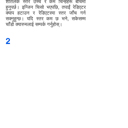
शीतलक स्तर उच्च र कम चिन्हहरू बीचमा
हुनुपर्छ। इन्जिन चिसो भएपछि, तपाईं रेडिएटर
क्याप हटाउन र रेडिएटरमा स्तर जाँच गर्न
सक्नुहुन्छ। यदि स्तर कम छ भने, सकेसम्म
चाँडो क्यारुमलाई सम्पर्क गर्नुहोस्।
2
CHECK YOUR ENGINE OIL
REGULARLY
1. Park your car on level ground.
2. Start the engine, let it run for a
short time, then turn it off.
3. While the engine is warm,
remove the dipstick and wipe it
clean with a clean cloth or paper
towel. Reinsert the dipstick –
make sure it’s fully inserted,
otherwise you'll get a false
reading.
4. Remove the dipstick and check