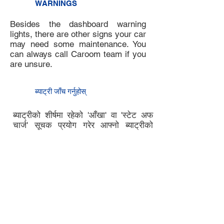
WARNINGS
Besides the dashboard warning
lights, there are other signs your car
may need some maintenance. You
can always call Caroom team if you
are unsure.
8
ब्याट्री जाँच गर्नुहोस्
7
ब्याट्रीको शीर्षमा रहेको 'आँखा' वा 'स्टेट अफ
चार्ज' सूचक प्रयोग गरेर आफ्नो ब्याट्रीको
चार्जको अवस्था जाँच गर्नुहोस्। "हरियो" ले
स्वस्थ ब्याट्रीलाई जनाउँछ, "कालो" वा "क्लीयर"
ले तपाइँको ब्याट्री चार्ज गर्न वा सर्भिसिङको
आवश्यकता पर्न सक्छ भन्ने संकेत गर्छ।
यदि तपाईंलाई अतिरिक्त समर्थन चाहिन्छ भने
क्यारुममा सम्पर्क गर्नुहोस्।
9
चेक इन गर्नुहोस्