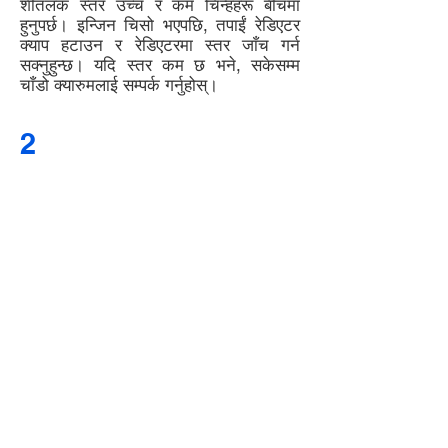
शीतलक स्तर उच्च र कम चिन्हहरू बीचमा
हुनुपर्छ। इन्जिन चिसो भएपछि, तपाईं रेडिएटर
क्याप हटाउन र रेडिएटरमा स्तर जाँच गर्न
सक्नुहुन्छ। यदि स्तर कम छ भने, सकेसम्म
चाँडो क्यारुमलाई सम्पर्क गर्नुहोस्।
2
CHECK YOUR ENGINE OIL
REGULARLY
1. Park your car on level ground.
2. Start the engine, let it run for a
short time, then turn it off.
3. While the engine is warm,
remove the dipstick and wipe it
clean with a clean cloth or paper
towel. Reinsert the dipstick –
make sure it’s fully inserted,
otherwise you'll get a false
reading.
4. Remove the dipstick and check