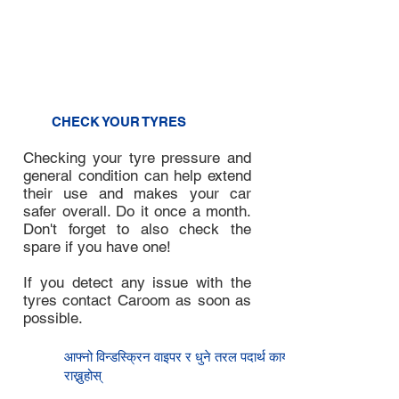
the oil level. It should be in
between the low and high
markings. If the oil level is low,
contact Caroom.
3
CHECK YOUR TYRES
Checking your tyre pressure and
general condition can help extend
their use and makes your car
safer overall. Do it once a month.
Don't forget to also check the
spare if you have one!
If you detect any issue with the
tyres contact Caroom as soon as
possible.
4
आफ्नो विन्डस्क्रिन वाइपर र धुने तरल पदार्थ कायम
राख्नुहोस्