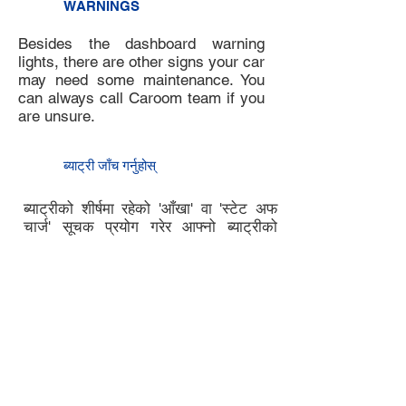
WARNINGS
Besides the dashboard warning
lights, there are other signs your car
may need some maintenance. You
can always call Caroom team if you
are unsure.
8
ब्याट्री जाँच गर्नुहोस्
7
ब्याट्रीको शीर्षमा रहेको 'आँखा' वा 'स्टेट अफ
चार्ज' सूचक प्रयोग गरेर आफ्नो ब्याट्रीको
चार्जको अवस्था जाँच गर्नुहोस्। "हरियो" ले
स्वस्थ ब्याट्रीलाई जनाउँछ, "कालो" वा "क्लीयर"
ले तपाइँको ब्याट्री चार्ज गर्न वा सर्भिसिङको
आवश्यकता पर्न सक्छ भन्ने संकेत गर्छ।
यदि तपाईंलाई अतिरिक्त समर्थन चाहिन्छ भने
क्यारुममा सम्पर्क गर्नुहोस्।
9
चेक इन गर्नुहोस्