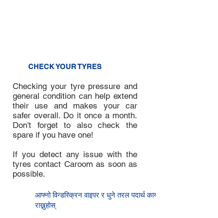
the oil level. It should be in
between the low and high
markings. If the oil level is low,
contact Caroom.
3
CHECK YOUR TYRES
Checking your tyre pressure and
general condition can help extend
their use and makes your car
safer overall. Do it once a month.
Don't forget to also check the
spare if you have one!
If you detect any issue with the
tyres contact Caroom as soon as
possible.
4
आफ्नो विन्डस्क्रिन वाइपर र धुने तरल पदार्थ कायम
राख्नुहोस्