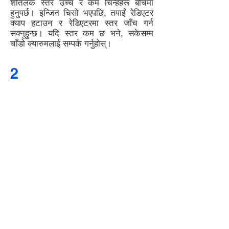
शीतलक स्तर उच्च र कम चिन्हहरू बीचमा
हुनुपर्छ। इन्जिन चिसो भएपछि, तपाईं रेडिएटर
क्याप हटाउन र रेडिएटरमा स्तर जाँच गर्न
सक्नुहुन्छ। यदि स्तर कम छ भने, सकेसम्म
चाँडो क्यारुमलाई सम्पर्क गर्नुहोस्।
2
CHECK YOUR ENGINE OIL
REGULARLY
1. Park your car on level ground.
2. Start the engine, let it run for a
short time, then turn it off.
3. While the engine is warm,
remove the dipstick and wipe it
clean with a clean cloth or paper
towel. Reinsert the dipstick –
make sure it’s fully inserted,
otherwise you'll get a false
reading.
4. Remove the dipstick and check