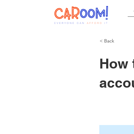
< Back
How t
acco