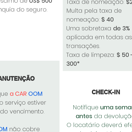
éscimo de
US$ 500
Taxa de nomeação:
$
nquia do seguro.
Multa pela taxa de
nomeação:
$ 40
Uma sobretaxa
de 3%
aplicada em todas as
transações.
Taxa de limpeza:
$ 50 
300*
ANUTENÇÃO
CHECK-IN
que
a CAR
OOM
 serviço estiver
Notifique
uma sema
do vencimento.
antes
da devoluçã
O locatário deverá ef
OM
não cobre