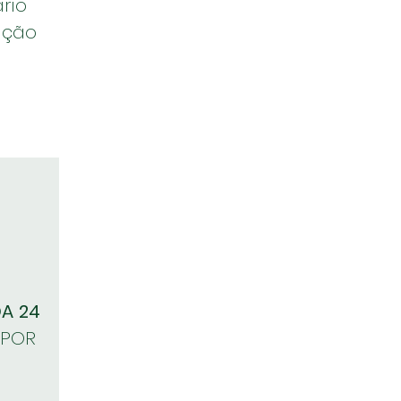
ário
ução
E
DA
24
POR