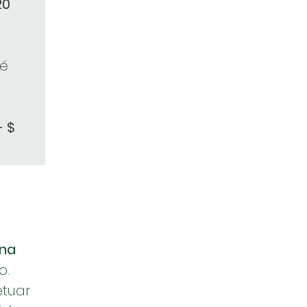
20
é
- $
na
o.
etuar