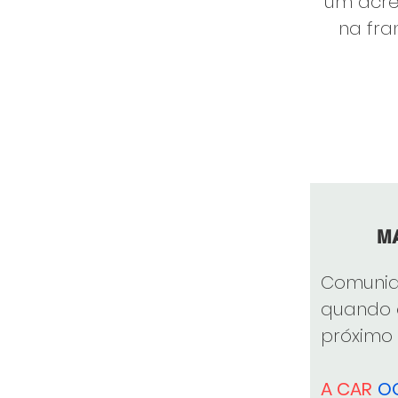
um acr
na fra
M
Comuni
quando o
próximo 
A CAR
O