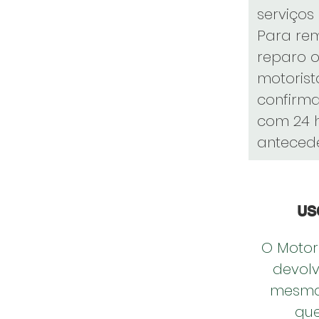
serviços
Para re
reparo 
motoris
confirm
com 24 
anteced
US
O Motor
devolv
mesma
que