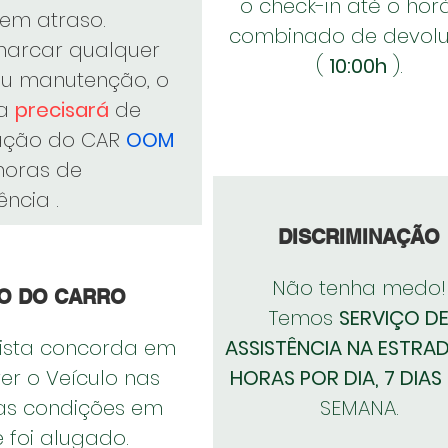
o check-in até o hor
 em atraso.
combinado de devol
marcar qualquer
(
10:00h
).
ou manutenção, o
ta
precisará
de
ação do CAR
OOM
horas de
ência
.
DISCRIMINAÇÃO
Não tenha medo!
O DO CARRO
Temos
SERVIÇO D
ista concorda em
ASSISTÊNCIA NA ESTRA
er o Veículo nas
HORAS POR DIA, 7 DIAS
s condições em
SEMANA.
 foi alugado.