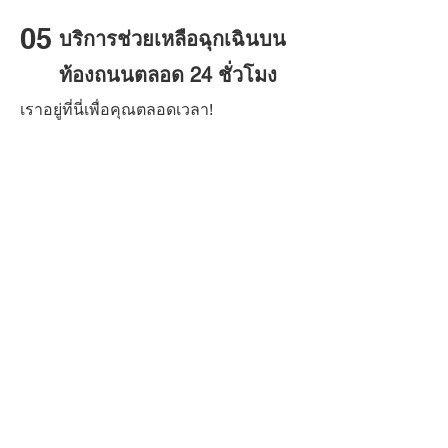
05
บริการช่วยเหลือฉุกเฉินบน
ท้องถนนตลอด 24 ชั่วโมง
เราอยู่ที่นี่เพื่อคุณตลอดเวลา!
06
ตัวเลือกการชำระเงิน
จ่ายตามการใช้งาน!
07
คารูมคลับ
ส่วนลดบริการจากพันธมิตรของเรา
08
Birthday celebration
เซอร์ไพรส์พิเศษในวันสำคัญของคุณ!