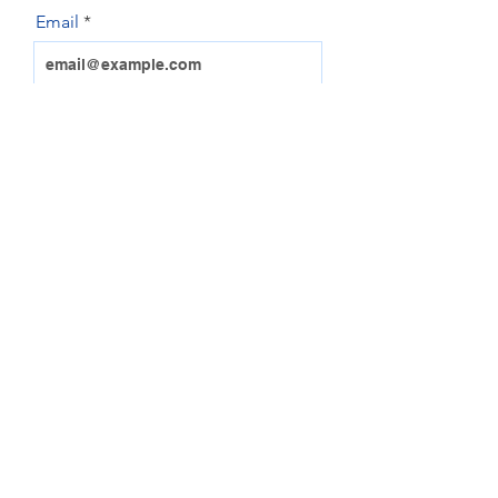
Email
Make
Model
Year
VIN or REGO