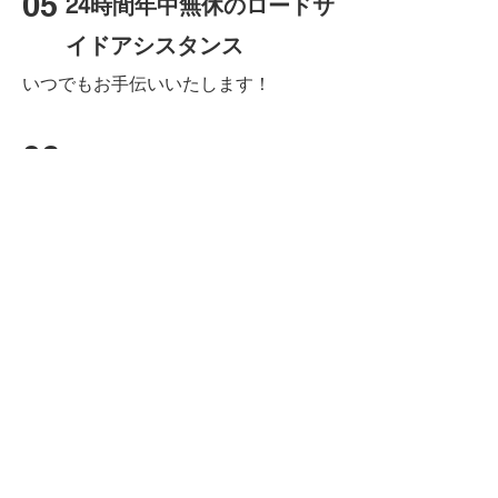
05
24時間年中無休のロードサ
イドアシスタンス
いつでもお手伝いいたします！
06
支払いオプション
使った分だけお支払い！
07
キャルームクラブ
パートナーサービスが割引になりま
す。
08
誕生日のお祝い
あなたの大切な日に特別なサプライズ
を！