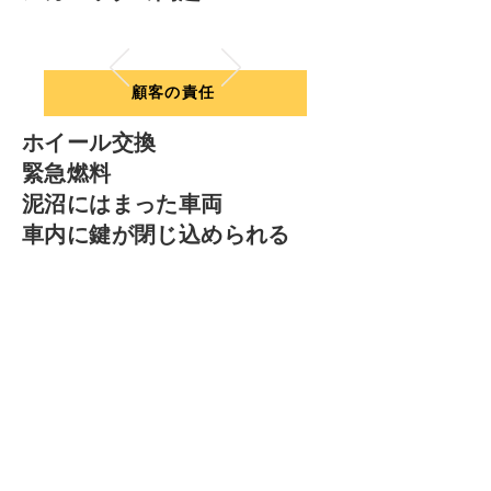
顧客の責任
ホイール交換
緊急燃料
泥沼にはまった車両
車内に鍵が閉じ込められる
バッテリー切れ
RACQフリートロードサイド
連絡先:
1800 648 058
ドライバーは、標準的な出張料金に加え、
状況に応じて追加料金を支払う必要があり
ます*