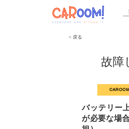
< 戻る
故障
故障
CAROO
バッテリー
が必要な場