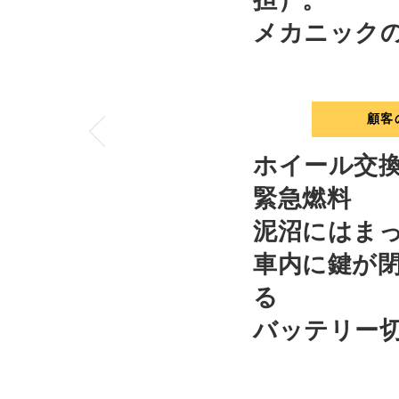
担）。
メカニック
顧客
ホイール交
緊急燃料
泥沼にはま
車内に鍵が
る
バッテリー