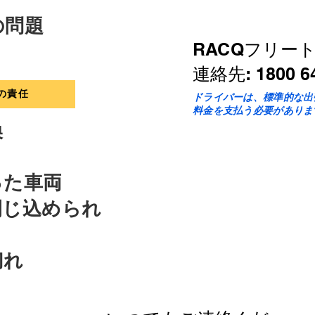
の問題
RACQフリー
連絡先: 1800 64
の責任
ドライバーは、標準的な出
料金を支払う必要がありま
換
った車両
閉じ込められ
切れ