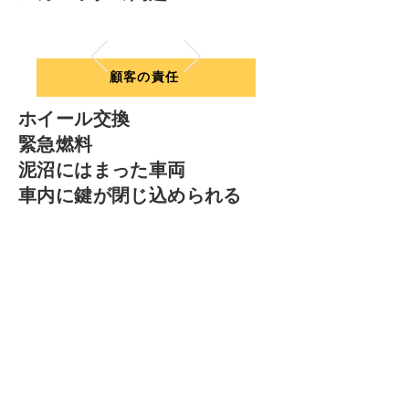
顧客の責任
ホイール交換
緊急燃料
泥沼にはまった車両
車内に鍵が閉じ込められる
バッテリー切れ
RACQフリートロードサイド
連絡先:
1800 648 058
ドライバーは、標準的な出張料金に加え、
状況に応じて追加料金を支払う必要があり
ます*