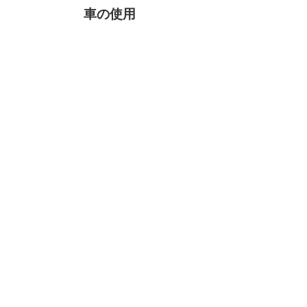
車の使用
運転者は、車両を借りたときと
同じ状態で返却することに同意
します。
喫煙は固く
禁じられています。
運転者はレンタル車両を転貸す
ることは
禁止されて
います。
壊す
怖がらないで！
当社では
24時間365日
ロード
サイドアシスタンスサービスを