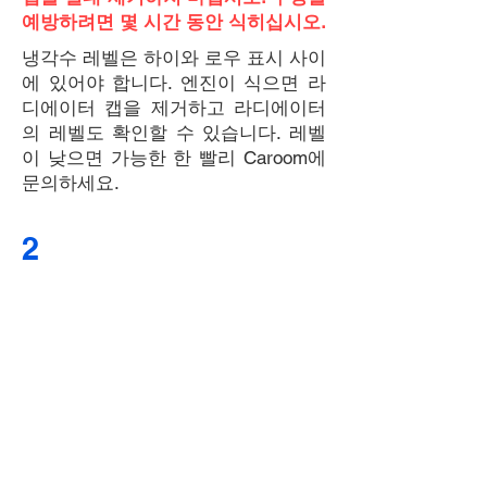
예방하려면 몇 시간 동안 식히십시오.
냉각수 레벨은 하이와 로우 표시 사이
에 있어야 합니다. 엔진이 식으면 라
디에이터 캡을 제거하고 라디에이터
의 레벨도 확인할 수 있습니다. 레벨
이 낮으면 가능한 한 빨리 Caroom에
문의하세요.
2
CHECK YOUR ENGINE OIL
REGULARLY
1. Park your car on level ground.
2. Start the engine, let it run for a
short time, then turn it off.
3. While the engine is warm,
remove the dipstick and wipe it
clean with a clean cloth or paper
towel. Reinsert the dipstick –