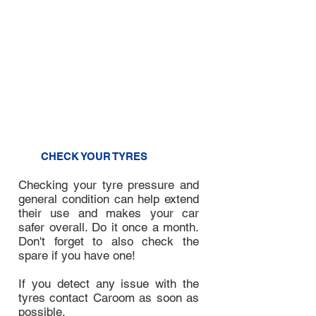
make sure it’s fully inserted,
otherwise you'll get a false
reading.
4. Remove the dipstick and check
the oil level. It should be in
between the low and high
markings. If the oil level is low,
contact Caroom.
3
CHECK YOUR TYRES
Checking your tyre pressure and
general condition can help extend
their use and makes your car
safer overall. Do it once a month.
Don't forget to also check the
spare if you have one!
If you detect any issue with the
tyres contact Caroom as soon as
possible.