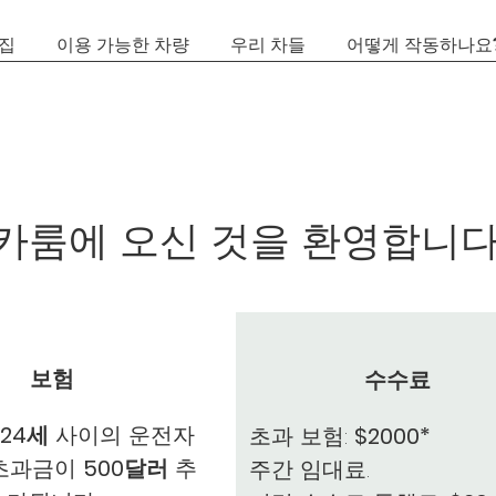
집
이용 가능한 차량
우리 차들
어떻게 작동하나요
카룸에 오신 것을 환영합니다
보험
수수료
 24세
사이의 운전자
초과 보험:
$2000*
 초과금이
500달러
추
주간 임대료.