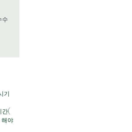
수수
시기
시간(
 해야