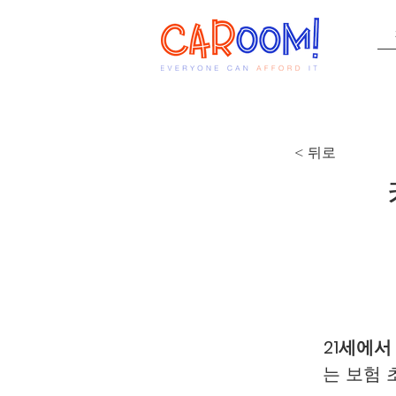
< 뒤로
21세에서
는 보험